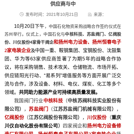
供应商与中
发布时间：2021年10月21日
来源：
10
月
20
日
下午
，中国石化物资采购战略合作签约仪式在
苏州举行。仪式上，中国石化与
中核科技、苏盐阀门、亿阀股
和扬州电力设备、扬州恒春电子
份、川仪股份
4
家骨干阀企
2
家电装企业
中国一重、鞍钢集团、宝钢股份、沈鼓集
及
团、华为等
6
3
家供应商签署了为期
5
年的战略合作协
议，将在采购销售、技术攻关、仓储物流、市场开拓、
供应链阳光行动、“易系列”增值服务等方面开展广泛交
流与合作，涉及设备、材料、电仪、煤炭、化工等多个
领域。
共同助力能源产业可持续高质量发展。
我国阀门行业
中核科技
（
中核苏阀科技实业股份有
限公司）
，
苏盐阀门
（
江苏苏盐阀门机械有限公司）
，
亿阀股份
（
江苏亿阀股份有限公司）
，
川仪股份
（
重庆
川仪自动化股份有限公司
）
四家阀企和
扬州电力设备修