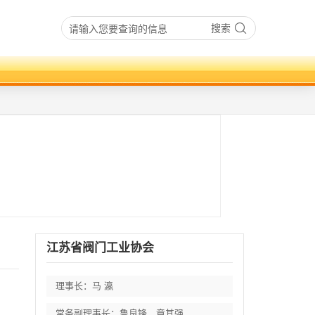
搜索
江苏省阀门工业协会
理事长：马 瀛
常务副理事长：鲁良锋、章其强