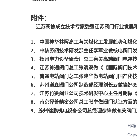
附件：
江苏阀协成立技术专家委暨江苏阀门行业发展
1、
中国神华林晖高工有关煤化工发展趋势和煤
2、
中核苏阀技术研发部主任李军业做核电阀门
3、
扬州电力设备修造厂总工有关高端阀门电装
4、
江苏神通阀门总工张清双做《《国际阀门技
5、
南通电站阀门总工张建华做电站阀门国产化
6、
苏州道森阀门公司制造部经理刘长云做搞好
8
7、
江苏竹箦阀业公司技术研发中心主任肖朋做
8、
南京择善精密公司总工张宁做阀门认证方面
9
、苏州锦鹏机电设备公司总经理徐锋做有关阀门
邮箱：
Co