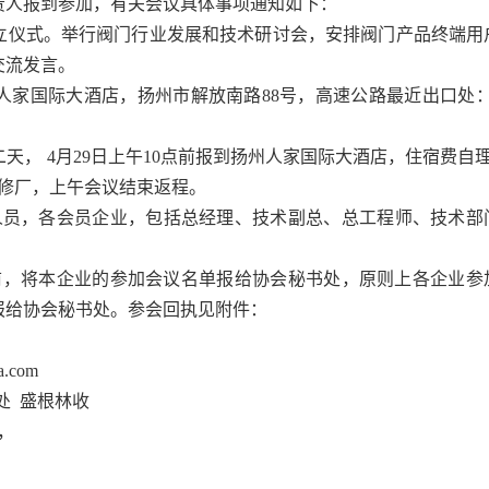
责人报到参加，有关会议具体事项通知如下：
立仪式。举行阀门行业发展和技术研讨会，安排阀门产品终端用
交流发言。
人家国际大酒店，扬州市解放南路
88
号，高速公路最近出口处：
二天，
4
月
29
日上午
10
点前报到扬州人家国际大酒店，住宿费自
修厂，上午会议结束返程。
人员，各会员企业，包括
总经理、技术副总、总工程师、技术部
前，将本企业的参加会议名单报给协会秘书处，原则上各企业参
报给协会秘书处。参会回执见附件：
a.com
处
盛根林收
，