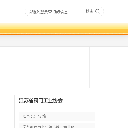
搜索
江苏省阀门工业协会
理事长：马 瀛
常务副理事长：鲁良锋、章其强