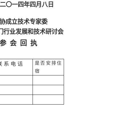
二〇一四年四月八日
协成立技术专家委
门行业发展和技术研讨会
参
会
回
执
是否安排住
联
系
电
话
宿