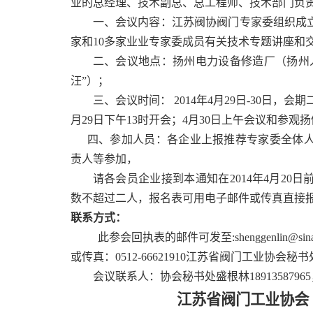
业的总经理、技术副总、总工程师、技术部门负
一、
会议内容：江苏阀协阀门专家委组织成
家和
10
多家业业专家委成员有关技术专题讲座和
二、
会议地点：扬州电力设备修造厂（扬州
汪”）；
三
、会议时间：
2014
年
4
月
29
日
-30
日，会期
月
29
日下午
13
时开会；
4
月
30
日上午会议和参观扬
四
、
参加人员：各企业上报推荐专家委全体
责人等
参加，
请各会员企业接到本通知在
2014
年
4
月
20
日
数不超过二人，报名表可用电子邮件或传真直接
联系方式：
此参会回执表的邮件可发至
:
shenggenlin@sin
或传真：
0512-66621910
江苏省阀门工业协会秘书
会议联系人：协会秘书处盛根林
18913587965
江苏省阀门工业协会