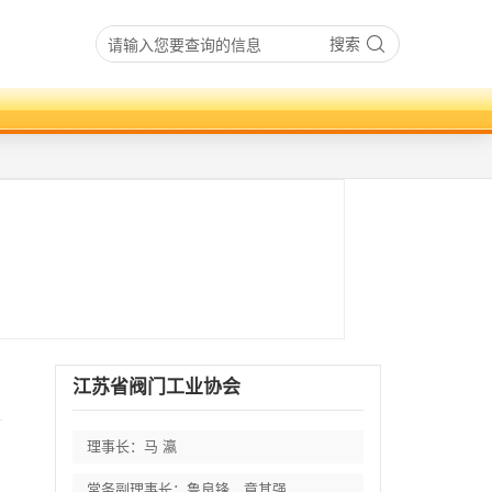
搜索
江苏省阀门工业协会
理事长：马 瀛
常务副理事长：鲁良锋、章其强